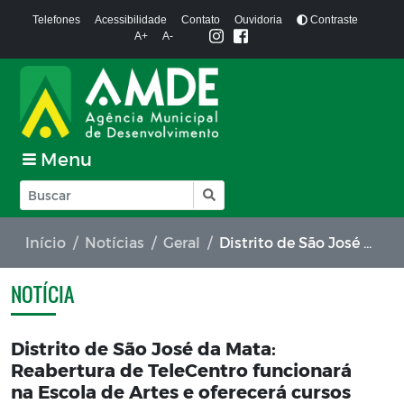
Telefones
Acessibilidade
Contato
Ouvidoria
Contraste
A+
A-
Menu
Início
Notícias
Geral
Distrito de São José da Mata: Reabertura de TeleCentro funcionará na Escola de Artes e oferecerá cursos gratuitos aos pais de alunos da rede municipal de ensino
NOTÍCIA
Distrito de São José da Mata:
Reabertura de TeleCentro funcionará
na Escola de Artes e oferecerá cursos