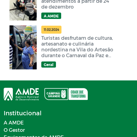
atendimentos a partir de 24
de dezembro
A AMDE
11.02.2024
Turistas desfrutam de cultura,
artesanato e culinária
nordestina na Vila do Artesão
durante o Carnaval da Paz em
CG
Geral
Institucional
A AMDE
O Gestor