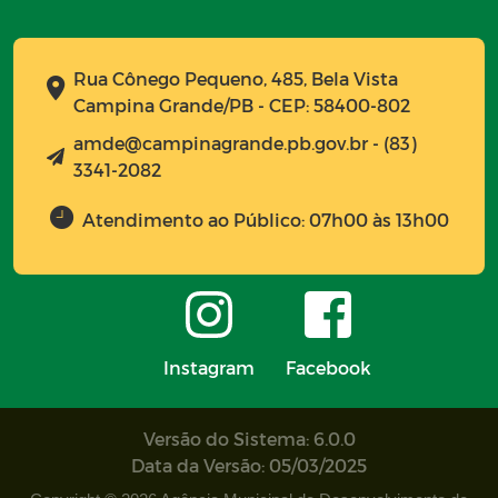
Rua Cônego Pequeno, 485, Bela Vista
Campina Grande/PB - CEP: 58400-802
amde@campinagrande.pb.gov.br - (83)
3341-2082
Atendimento ao Público: 07h00 às 13h00
Instagram
Facebook
Versão do Sistema: 6.0.0
Data da Versão: 05/03/2025