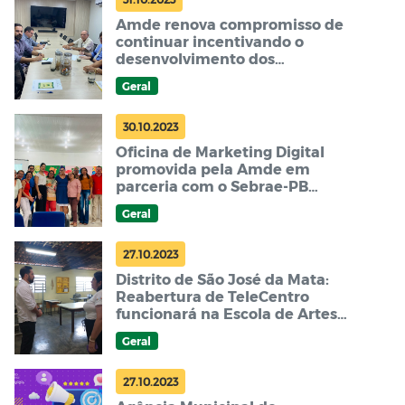
Amde renova compromisso de
continuar incentivando o
desenvolvimento dos
microempreendedores de
Geral
Campina Grande
30.10.2023
Oficina de Marketing Digital
promovida pela Amde em
parceria com o Sebrae-PB
supera expectativas dos
Geral
participantes
27.10.2023
Distrito de São José da Mata:
Reabertura de TeleCentro
funcionará na Escola de Artes e
oferecerá cursos gratuitos aos
Geral
pais de alunos da rede
municipal de ensino
27.10.2023