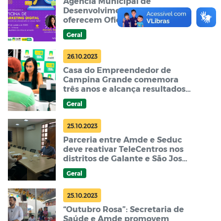
Agência Municipal de
Desenvolvimento e Sebrae
oferecem Oficina de Marketing
Digital para aprimorar
Geral
habilidades
26.10.2023
Casa do Empreendedor de
Campina Grande comemora
três anos e alcança resultados
notáveis
Geral
25.10.2023
Parceria entre Amde e Seduc
deve reativar TeleCentros nos
distritos de Galante e São José
da Mata
Geral
25.10.2023
“Outubro Rosa”: Secretaria de
Saúde e Amde promovem