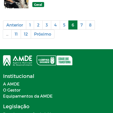
treinamento do Sebrae-CG
Geral
para emissão de notas fiscais
de produto e serviço
Anterior
1
2
3
4
5
6
7
8
...
11
12
Próximo
Institucional
A AMDE
O Gestor
Equipamentos da AMDE
Legislação