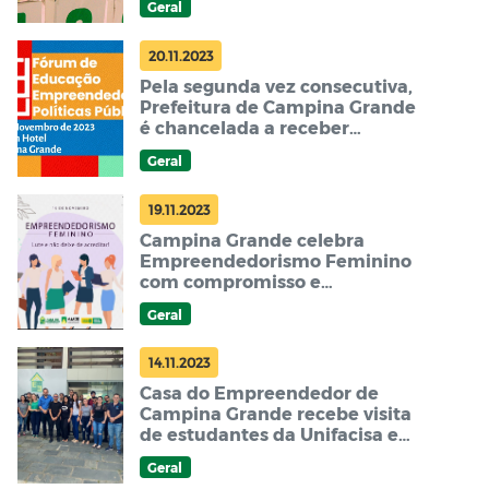
Geral
20.11.2023
Pela segunda vez consecutiva,
Prefeitura de Campina Grande
é chancelada a receber
certificação do Selo Sebrae de
Geral
Referência em Atendimento
19.11.2023
Campina Grande celebra
Empreendedorismo Feminino
com compromisso e
reconhecimento
Geral
14.11.2023
Casa do Empreendedor de
Campina Grande recebe visita
de estudantes da Unifacisa e
IFPB
Geral