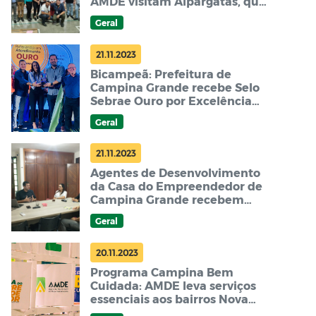
AMDE visitam Alpargatas, que
investe 10 milhões em
Geral
expansão de CD e retoma
contratações
21.11.2023
Bicampeã: Prefeitura de
Campina Grande recebe Selo
Sebrae Ouro por Excelência
em Atendimento na Casa do
Geral
Empreendedor
21.11.2023
Agentes de Desenvolvimento
da Casa do Empreendedor de
Campina Grande recebem
treinamento da Receita
Geral
Federal para aprimorar
atendimento empresarial
20.11.2023
Programa Campina Bem
Cuidada: AMDE leva serviços
essenciais aos bairros Nova
Brasília e Belo Monte