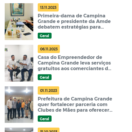
13.11.2023
Primeira-dama de Campina
Grande e presidente da Amde
debatem estratégias para
impulsionar economia social
Geral
do Município
06.11.2023
Casa do Empreendedor de
Campina Grande leva serviços
gratuitos aos comerciantes da
Feira Central
Geral
01.11.2023
Prefeitura de Campina Grande
quer fortalecer parceria com
Clubes de Mães para oferecer
cursos de capacitação
Geral
profissional nos bairros
31.10.2023